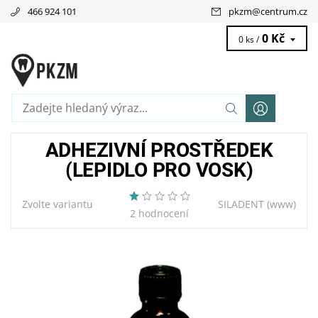
466 924 101
pkzm
@
centrum.cz
0 Kč
0 ks /
ADHEZIVNÍ PROSTŘEDEK
(LEPIDLO PRO VOSK)
Zvolte variantu
SILADENT
(www)
2 hodnocení