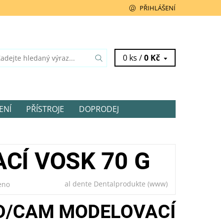
PŘIHLÁŠENÍ
0 ks /
0 Kč
ENÍ
PŘÍSTROJE
DOPRODEJ
CÍ VOSK 70 G
al dente Dentalprodukte
(www)
eno
D/CAM MODELOVACÍ