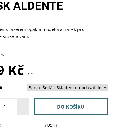
SK ALDENTE
esp. laserem opákní modelovací vosk pro
jší skenování.
SKLADEM U
0 %
DODAVATELE
9 Kč
/ ks
A
+
VOSKY
: