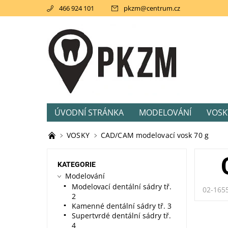
466 924 101
pkzm
@
centrum.cz
ÚVODNÍ STRÁNKA
MODELOVÁNÍ
VOSK
AKCE
SVĚTLEM TUHNOUCÍ PRYSKIŘICE
VOSKY
CAD/CAM modelovací vosk 70 g
KATEGORIE
Modelování
Modelovací dentální sádry tř.
02-165
2
Kamenné dentální sádry tř. 3
Supertvrdé dentální sádry tř.
4