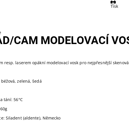
Tisk
e
AD/CAM MODELOVACÍ VO
em resp. laserem opákní modelovací vosk pro nejpřesnější skenová
 béžová, zelená, šedá
a tání: 56°C
í60g
ce: Siladent (aldente), Německo