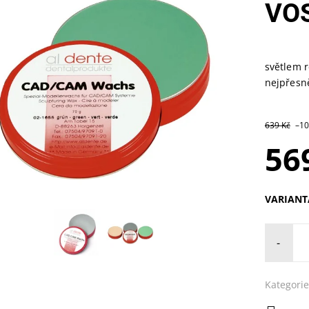
VO
světlem r
nejpřesně
639 Kč
–1
56
VARIANT
-
Kategorie