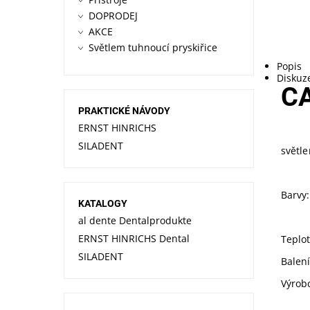
DOPRODEJ
AKCE
Světlem tuhnoucí pryskiřice
Popis
Diskuz
C
PRAKTICKÉ NÁVODY
ERNST HINRICHS
SILADENT
světl
Barvy:
KATALOGY
al dente Dentalprodukte
ERNST HINRICHS Dental
Teplot
SILADENT
Balen
Výrob