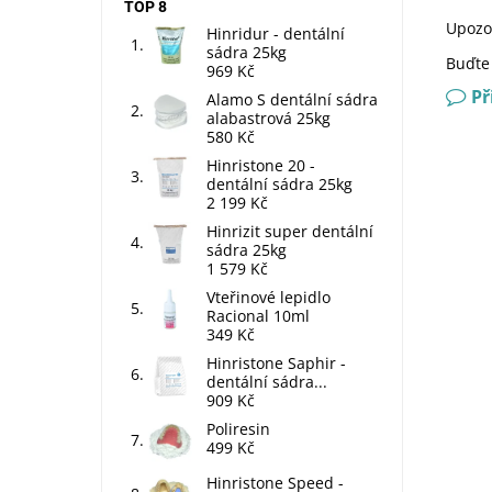
TOP 8
Upozo
Hinridur - dentální
sádra 25kg
Buďte 
969 Kč
Př
Alamo S dentální sádra
alabastrová 25kg
580 Kč
Hinristone 20 -
dentální sádra 25kg
2 199 Kč
Hinrizit super dentální
sádra 25kg
1 579 Kč
Vteřinové lepidlo
Racional 10ml
349 Kč
Hinristone Saphir -
dentální sádra...
909 Kč
Poliresin
499 Kč
Hinristone Speed -