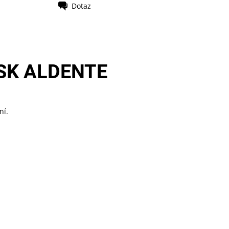
Dotaz
SK ALDENTE
ní.