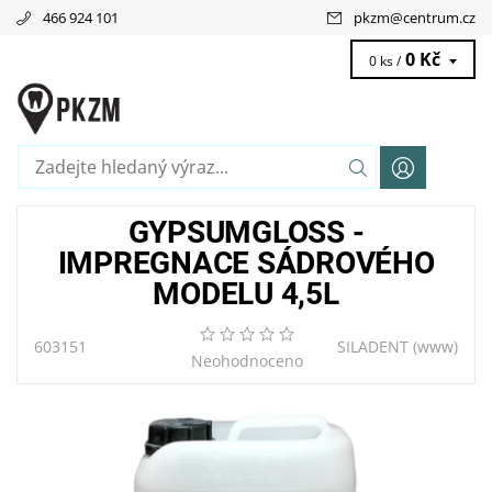
466 924 101
pkzm
@
centrum.cz
0 Kč
0 ks /
GYPSUMGLOSS -
IMPREGNACE SÁDROVÉHO
MODELU 4,5L
603151
SILADENT
(www)
Neohodnoceno