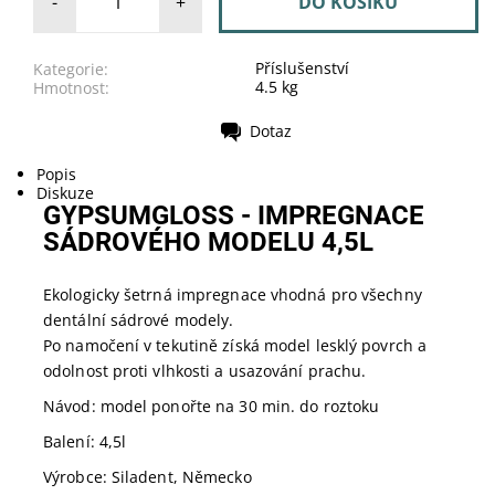
-
+
Příslušenství
Kategorie:
4.5 kg
Hmotnost:
Dotaz
Tisk
Popis
Diskuze
GYPSUMGLOSS - IMPREGNACE
SÁDROVÉHO MODELU 4,5L
Ekologicky šetrná impregnace vhodná pro všechny
dentální sádrové modely.
Po namočení v tekutině získá model lesklý povrch a
odolnost proti vlhkosti a usazování prachu.
Návod: model ponořte na 30 min. do roztoku
Balení: 4,5l
Výrobce: Siladent, Německo