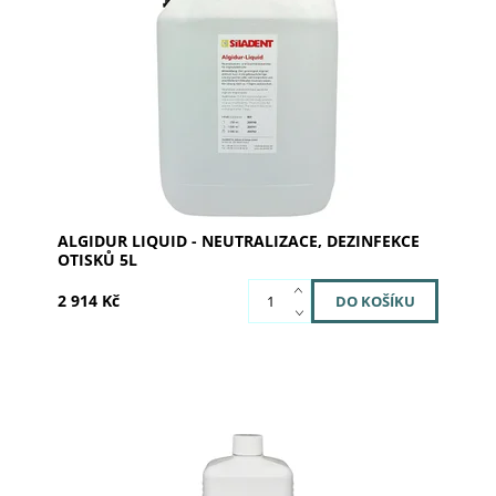
Algidur liquid je vhodný k neutralizaci a dezinfekci
alginátových otisků.
Dostupnost:
Skladem u dodavatele
Kód:
200742
Značka:
SILADENT
ALGIDUR LIQUID - NEUTRALIZACE, DEZINFEKCE
OTISKŮ 5L
2 914 Kč
Izolační prostředek na alginátové bázi pro dentální
sádrové modely. Užití při polymerizaci plastových