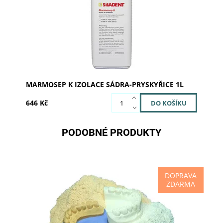
hmot za tepla i za studena.
Dostupnost:
Skladem 1
Kód:
200731
Značka:
SILADENT
MARMOSEP K IZOLACE SÁDRA-PRYSKYŘICE 1L
646 Kč
PODOBNÉ PRODUKTY
DOPRAVA
ZDARMA
Japan je syntetická supertvrdá dentální sádra s
velice nízkou rozpínavostí, vysokou přesností hran
a enormní tvrdostí. Tato dentální sádra vykazuje...
Dostupnost:
Skladem 2