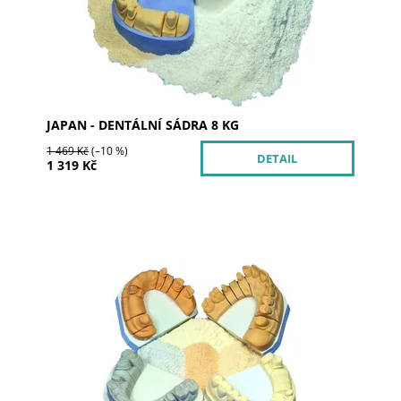
Kód:
100173
Značka:
ERNST HINRICHS Dental
JAPAN - DENTÁLNÍ SÁDRA 8 KG
1 469 Kč
(–10 %)
DETAIL
1 319 Kč
Dentální sádra Hinriplast N je nejtekutější,
nejotěruvzdornější a ostré kontury nejlépe kreslící
dentální sádra. Jedná se o přírodní dentální sádu...
Dostupnost:
Skladem 1
Kód:
100684
Značka:
ERNST HINRICHS Dental