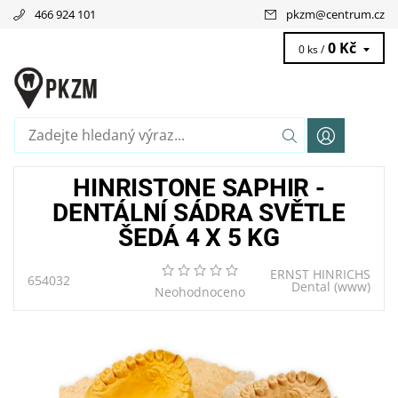
466 924 101
pkzm
@
centrum.cz
0 Kč
0 ks /
HINRISTONE SAPHIR -
DENTÁLNÍ SÁDRA SVĚTLE
ŠEDÁ 4 X 5 KG
ERNST HINRICHS
654032
Dental
(www)
Neohodnoceno