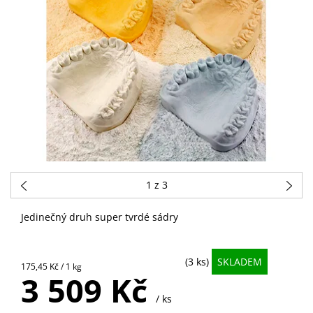
1
z 3
Jedinečný druh super tvrdé sádry
(3 ks)
SKLADEM
175,45 Kč / 1 kg
3 509 Kč
/ ks