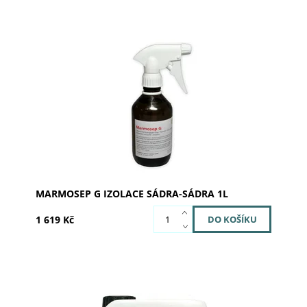
Marmosep G je speciální izolační prostředek pro
všechny dentální sádry ( také pro podstavcové
sádry typu FL).
Dostupnost:
Skladem u dodavatele
Kód:
207331
Značka:
SILADENT
MARMOSEP G IZOLACE SÁDRA-SÁDRA 1L
1 619 Kč