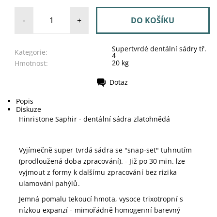
-
+
Supertvrdé dentální sádry tř.
Kategorie:
4
20 kg
Hmotnost:
Dotaz
Tisk
Popis
Diskuze
Hinristone Saphir - dentální sádra zlatohnědá
Vyjímečně super tvrdá sádra se "snap-set" tuhnutím
(prodloužená doba zpracování). - Již po 30 min. lze
vyjmout z formy k dalšímu zpracování bez rizika
ulamování pahýlů.
Jemná pomalu tekoucí hmota, vysoce trixotropní s
nízkou expanzí - mimořádně homogenní barevný