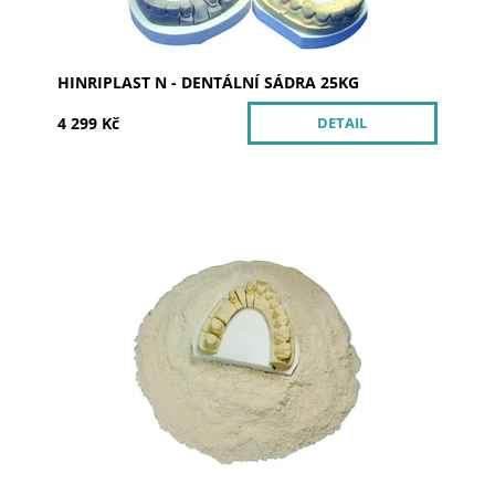
HINRIPLAST N - DENTÁLNÍ SÁDRA 25KG
4 299 Kč
DETAIL
Dostupnost:
Skladem 1
Kód:
100725
Značka:
ERNST HINRICHS Dental