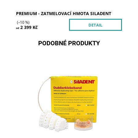
PREMIUM - ZATMELOVACÍ HMOTA SILADENT
(–10 %)
DETAIL
2 399 Kč
od
PODOBNÉ PRODUKTY
Dostupnost:
Skladem 5
Kód:
101707
Značka:
SILADENT