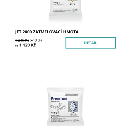
Značka:
SILADENT
JET 2000 ZATMELOVACÍ HMOTA
1 249 Kč
(–10 %)
DETAIL
1 129 Kč
od
Premium je fosfátová, bezgrafitová, velmi rychlá
(tzv. šoková) zatmelovaní hmota výjimečných
vlastností. Je vhodná pro odlévání všech typů...
Dostupnost:
Skladem >5
Kód:
101804
Značka:
SILADENT