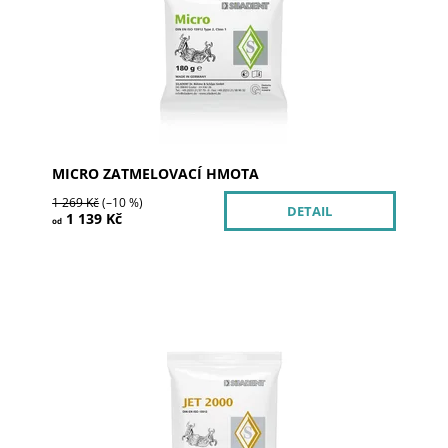
korunek a můstků.
Dostupnost:
Skladem >5
Kód:
102201
Značka:
SILADENT
MICRO ZATMELOVACÍ HMOTA
1 269 Kč
(–10 %)
DETAIL
1 139 Kč
od
Zatmelovací hmota JET 2000 může být vkládána do
předehřáté pece s teplotou až do 1050 °C. Často je
JET 2000 používáná při velmi krátkých...
Dostupnost:
Skladem >5
Kód:
102101