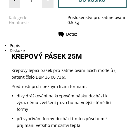
Příslušenství pro zatmelování
Kategorie:
0.5 kg
Hmotnost:
Dotaz
Tisk
Popis
Diskuze
KREPOVÝ PÁSEK 25M
Krepový lepící pásek pro zatmelování licích modelů (
patent číslo DBP 36 00 736).
Přednosti proti běžným licím formám:
díky drážkování na krepovém pásku dochází k
výraznému zvětšení povrchu na vnější stěně licí
formy
při vyhřívání formy dochází tímto způsobem k
přijímání většího množství tepla