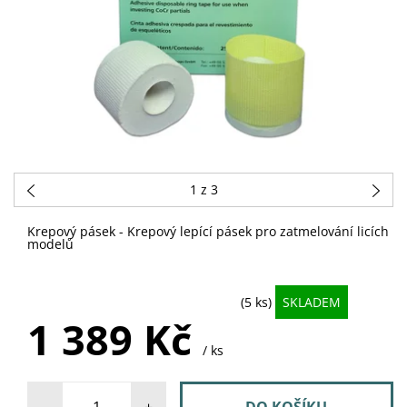
1
z 3
Krepový pásek - Krepový lepící pásek pro zatmelování licích
modelů
(5 ks)
SKLADEM
1 389 Kč
/ ks
-
+