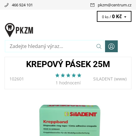
466 924 101
pkzm
@
centrum.cz
0 Kč
0 ks /
KREPOVÝ PÁSEK 25M
102601
SILADENT
(www)
1 hodnocení