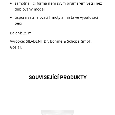
samotná licí forma není svým průměrem větší než
dublovaný model
úspora zatmelovací hmoty a místa ve vypalovací
peci
Balení: 25 m
Výrobce:
SILADENT Dr. Böhme & Schöps GmbH,
Goslar,
SOUVISEJÍCÍ PRODUKTY
Zatmelovací hmota Micro však není vhodná pouze
pro skelety, ale je také vhodná pro zhotovování