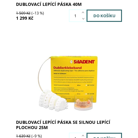
DUBLOVACÍ LEPÍCÍ PÁSKA 40M
1 509 Kč
(–13 %)
1 299 Kč
Dostupnost:
Skladem 2
Kód:
101708
Značka:
SILADENT
DUBLOVACÍ LEPÍCÍ PÁSKA SE SILNOU LEPÍCÍ
PLOCHOU 25M
1 639 Kč
(–9 %)