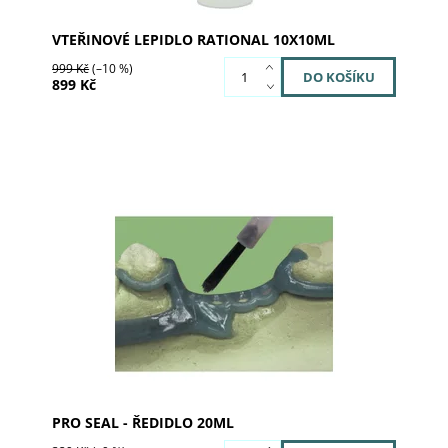
VTEŘINOVÉ LEPIDLO RATIONAL 10X10ML
999 Kč
(–10 %)
899 Kč
Dostupnost:
Skladem 2
Kód:
03-2310
Značka:
al dente Dentalprodukte
PRO SEAL - ŘEDIDLO 20ML