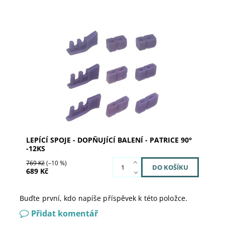
Dostupnost:
Skladem u dodavatele
Kód:
01-7010
Značka:
al dente Dentalprodukte
LEPÍCÍ SPOJE - DOPŇUJÍCÍ BALENÍ - PATRICE 90°
-12KS
769 Kč
(–10 %)
689 Kč
Buďte první, kdo napíše příspěvek k této položce.
Přidat komentář