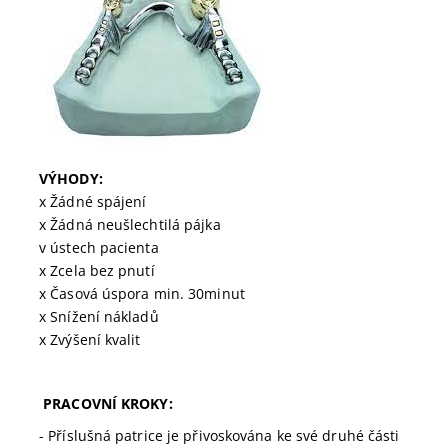
VÝHODY:
x Žádné spájení
x Žádná neušlechtilá pájka
v ústech pacienta
x Zcela bez pnutí
x Časová úspora min. 30minut
x Snížení nákladů
x Zvýšení kvalit
PRACOVNÍ KROKY:
- Příslušná patrice je přivoskována ke své druhé části