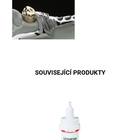
SOUVISEJÍCÍ PRODUKTY
Vteřinové lepidlo
Dostupnost:
Skladem u dodavatele
Kód:
03-1010
Značka:
al dente Dentalprodukte