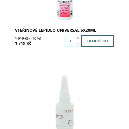
VTEŘINOVÉ LEPIDLO UNIVERSAL 5X20ML
1 919 Kč
(–10 %)
1 719 Kč
Dostupnost:
Skladem 1
Kód:
03-1081
Značka:
SILADENT