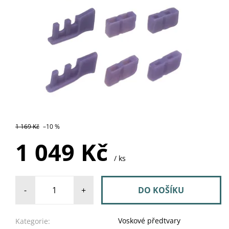
SKLADEM U
1 169 Kč
–10 %
DODAVATELE
1 049 Kč
/ ks
-
+
Voskové předtvary
Kategorie: