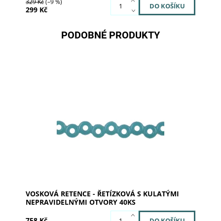
329 Kč
(–9 %)
299 Kč
PODOBNÉ PRODUKTY
Dostupnost:
Momentálně nedostupné
Kód:
06-1550
VOSKOVÁ RETENCE - ŘETÍZKOVÁ S KULATÝMI
NEPRAVIDELNÝMI OTVORY 40KS
758 Kč