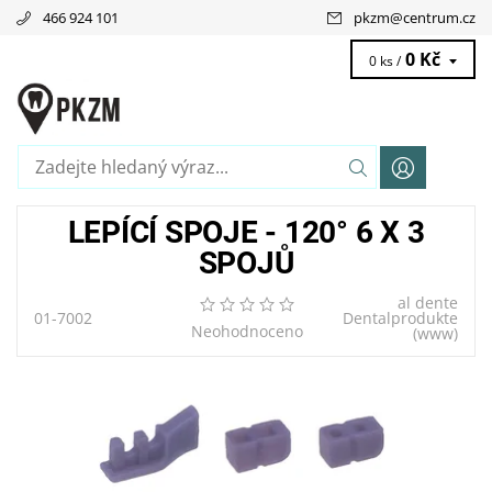
466 924 101
pkzm
@
centrum.cz
0 Kč
0 ks /
LEPÍCÍ SPOJE - 120° 6 X 3
SPOJŮ
al dente
01-7002
Dentalprodukte
Neohodnoceno
(www)