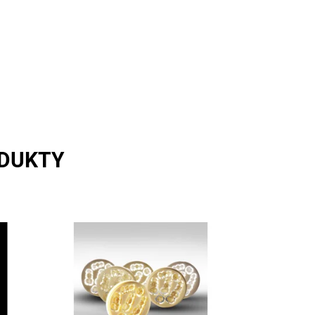
ODUKTY
Skladem u
Dostupnost:
dodavatele >5
Kód:
252344
Značka:
SILADENT