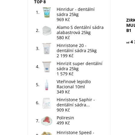
TOP 8
Hinridur - dentální
sádra 25kg
969 Kč
ZIR
MUL
Alamo S dentální sádra
B1
alabastrová 25kg
580 Kč
4 
od
Hinristone 20 -
dentální sádra 25kg
2 199 Kč
Hinrizit super dentální
sádra 25kg
1 579 Kč
Vteřinové lepidlo
Racional 10ml
349 Kč
Sili
Hinristone Saphir -
pro 
dentální sádra...
vlož
909 Kč
Poliresin
Dos
499 Kč
Kód
Zna
Hinristone Speed -