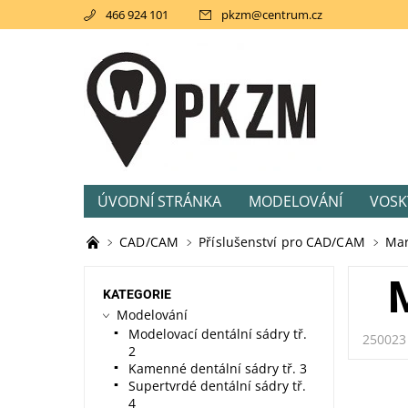
466 924 101
pkzm
@
centrum.cz
ÚVODNÍ STRÁNKA
MODELOVÁNÍ
VOSK
AKCE
SVĚTLEM TUHNOUCÍ PRYSKIŘICE
CAD/CAM
Příslušenství pro CAD/CAM
Mar
KATEGORIE
Modelování
Modelovací dentální sádry tř.
250023
2
Kamenné dentální sádry tř. 3
Supertvrdé dentální sádry tř.
4