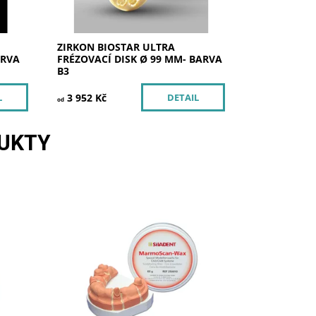
ZIRKON BIOSTAR ULTRA
ARVA
FRÉZOVACÍ DISK Ø 99 MM- BARVA
B3
3 952 Kč
L
DETAIL
od
UKTY
Skladem u
Dostupnost:
dodavatele
Kód:
250010
Značka:
SILADENT