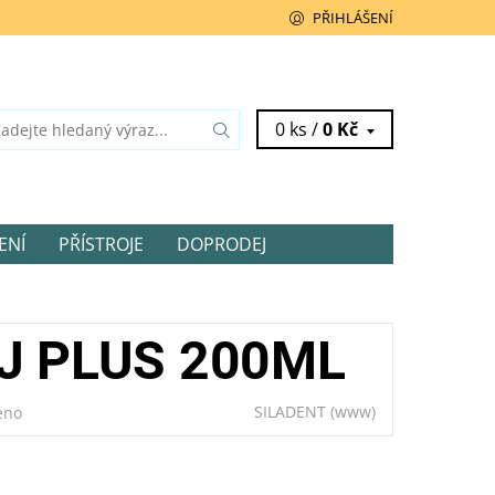
PŘIHLÁŠENÍ
0 ks /
0 Kč
ENÍ
PŘÍSTROJE
DOPRODEJ
J PLUS 200ML
SILADENT
(www)
eno
SKLADEM U
DODAVATELE