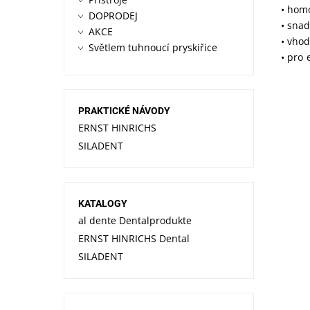
• homo
DOPRODEJ
• snad
AKCE
• vho
Světlem tuhnoucí pryskiřice
• pro 
PRAKTICKÉ NÁVODY
ERNST HINRICHS
SILADENT
KATALOGY
al dente Dentalprodukte
ERNST HINRICHS Dental
Dos
SILADENT
Kód
Zna