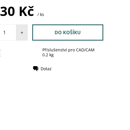
230 Kč
/ ks
+
Příslušenství pro CAD/CAM
:
0.2 kg
:
Dotaz