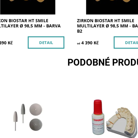
KON BIOSTAR HT SMILE
ZIRKON BIOSTAR HT SMILE
TILAYER Ø 98,5 MM - BARVA
MULTILAYER Ø 98,5 MM - B
B2
390 Kč
4 390 Kč
DETAIL
DETAI
od
PODOBNÉ PROD
konové leštící kotoučky vhodné
Skladem u
Dostupnost:
předleštění zirkonia před
dodavatele
ením do sintrovací pece.
Kód:
250002
Značka:
SILADENT
Skladem u
tupnost:
dodavatele >5
:
252802
čka:
SILADENT