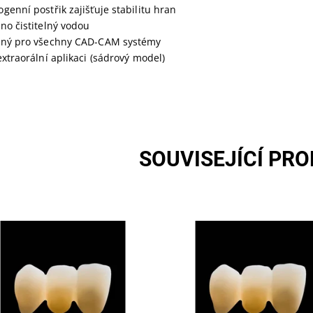
genní postřik zajišťuje stabilitu hran
no čistitelný vodou
dný pro všechny CAD-CAM systémy
extraorální aplikaci (sádrový model)
SOUVISEJÍCÍ PR
Skladem u
Skladem u
tupnost:
Dostupnost:
dodavatele >5
dodavatele >5
:
252201
Kód:
252204
čka:
SILADENT
Značka:
SILADENT