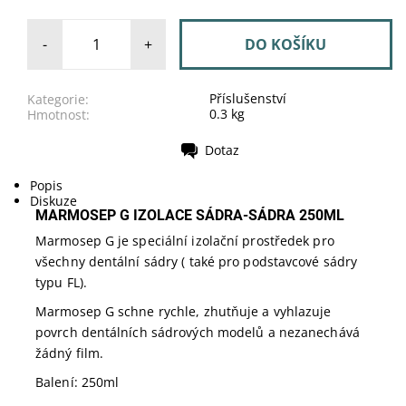
-
+
Příslušenství
Kategorie:
0.3 kg
Hmotnost:
Dotaz
Tisk
Popis
Diskuze
MARMOSEP G IZOLACE SÁDRA-SÁDRA 250ML
Marmosep G je speciální izolační prostředek pro
všechny dentální sádry ( také pro podstavcové sádry
typu FL).
Marmosep G schne rychle, zhutňuje a vyhlazuje
povrch dentálních sádrových modelů a nezanechává
žádný film.
Balení: 250ml