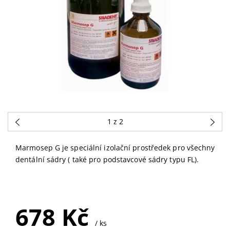
1
z 2
Marmosep G je speciální izolační prostředek pro všechny
dentální sádry ( také pro podstavcové sádry typu FL).
SKLADEM U
DODAVATELE
678 Kč
/ ks