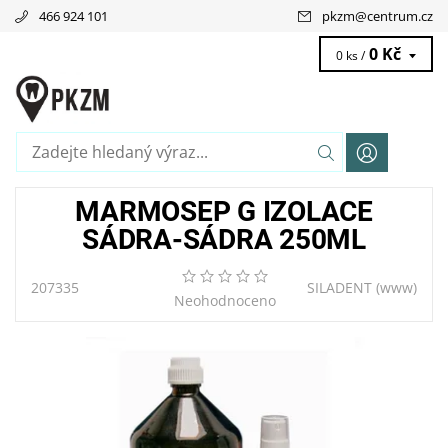
466 924 101
pkzm
@
centrum.cz
0 Kč
0 ks /
MARMOSEP G IZOLACE
SÁDRA-SÁDRA 250ML
207335
SILADENT
(www)
Neohodnoceno