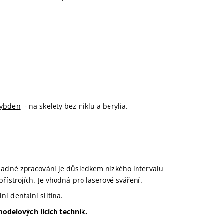
lybden
- na skelety bez niklu a berylia.
 snadné zpracování je důsledkem
nízkého intervalu
 přístrojích. Je vhodná pro laserové sváření.
ní dentální slitina.
odelových licích technik.