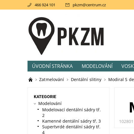
466 924 101
pkzm
@
centrum.cz
ÚVODNÍ STRÁNKA
MODELOVÁNÍ
VOSK
AKCE
SVĚTLEM TUHNOUCÍ PRYSKIŘICE
Zatmelování
Dentální slitiny
Modiral S den
KATEGORIE
Modelování
Modelovací dentální sádry tř.
2
Kamenné dentální sádry tř. 3
102801
Supertvrdé dentální sádry tř.
4