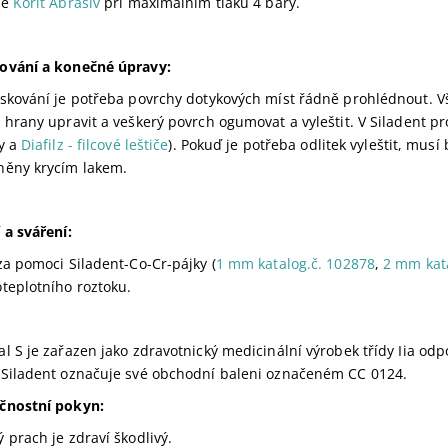
pe
Korit Abrasiv
při maximálním tlaku 4 bary.
ování a konečné úpravy:
ískování je potřeba povrchy dotykových míst řádně prohlédnout. V
 hrany upravit a veškerý povrch ogumovat a vyleštit. V Siladent p
y a
Diafilz - filcové leštiče
). Pokuď je potřeba odlitek vyleštit, musí
něny krycím lakem.
 a sváření:
za pomoci Siladent-Co-Cr-pájky (
1 mm katalog.č. 102878
,
2 mm kata
teplotního roztoku.
l S je zařazen jako zdravotnický medicinální výrobek třídy Iia o
 Siladent označuje své obchodní baleni označeném CC 0124.
čnostní pokyn:
 prach je zdraví škodlivý.