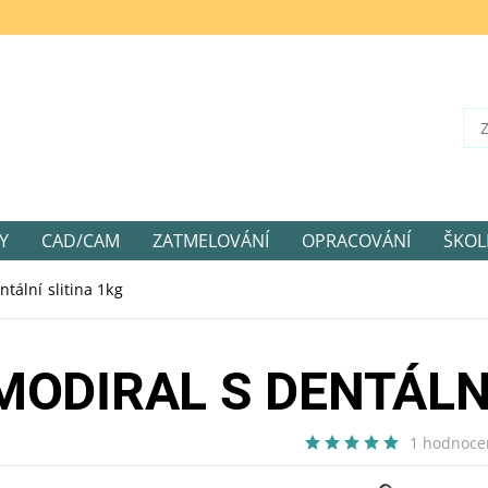
Y
CAD/CAM
ZATMELOVÁNÍ
OPRACOVÁNÍ
ŠKOL
tální slitina 1kg
MODIRAL S DENTÁLNÍ
1 hodnoce