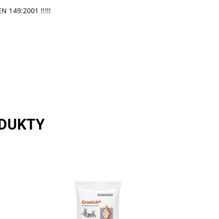
EN 149:2001 !!!!!
ODUKTY
k není
Granisit zatmelovací hmota je
 je
vhodná pro všechny zlaté slitiny,
slitiny s redukovaným obsahem
zlata a chrom-kobaltové slitiny.