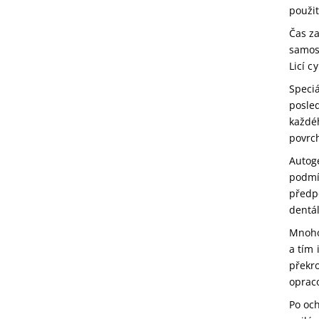
použit
Čas za
samost
Licí c
Speciá
posled
každéh
povrch
Autoge
podmí
předp
dentál
Mnohon
a tím 
překro
oprac
Po oc