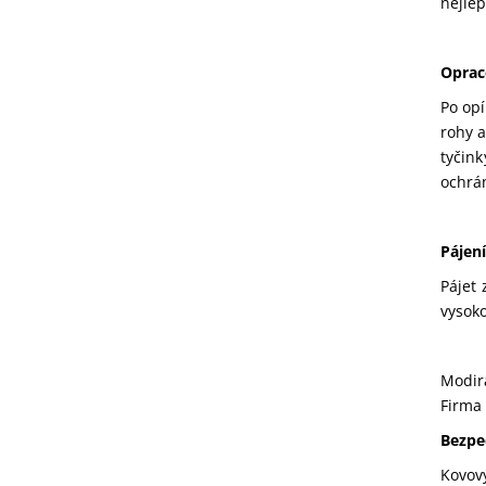
nejlé
Oprac
Po op
rohy a
tyčink
ochrá
Pájení
Pájet 
vysoko
Modira
Firma
Bezpe
Kovový