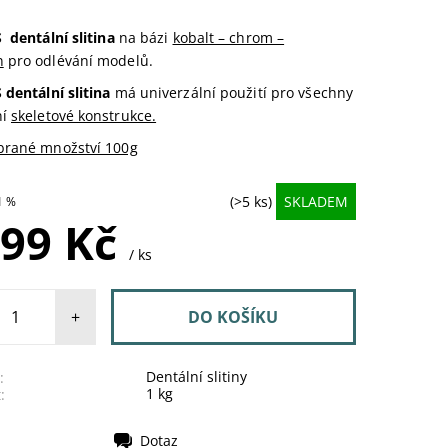
 dentální slitina
na bázi
kobalt – chrom –
n
pro odlévání modelů.
 dentální slitina
má univerzální použití pro všechny
ní
skeletové konstrukce.
brané množství 100g
(>5 ks)
SKLADEM
1 %
999 Kč
/ ks
+
Dentální slitiny
:
1 kg
:
Dotaz