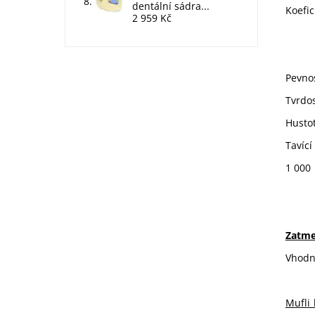
dentální sádra...
Koefic
2 959 Kč
25
25
Pevno
Tvrdo
Hus
Ta
1 
Zatme
Vhodné
Mufli 