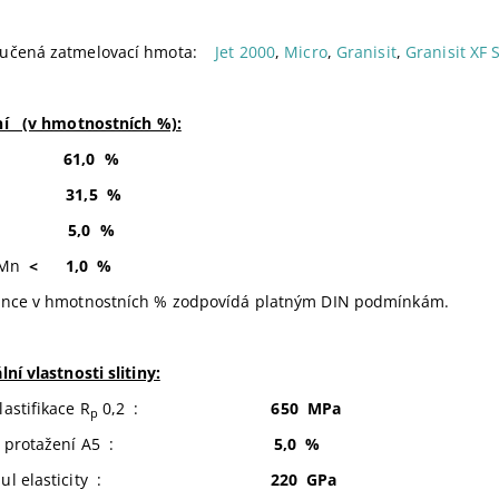
učená zatmelovací hmota:
Jet 2000
,
Micro
,
Granisit
,
Granisit XF
ní (v hmotnostních %):
Co
61,0 %
Cr
31,5 %
Mo
5,0 %
, Mn
<
1,0 %
ance v hmotnostních % zodpovídá platným DIN podmínkám.
lní vlastnosti slitiny:
astifikace R
0,2 :
650 MPa
p
zní protažení A5 :
5,0 %
Modul elasticity :
220 GPa