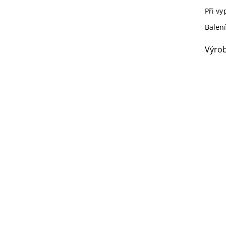
Při vy
Balení
Výrob
Zat
být 
tepl
2000