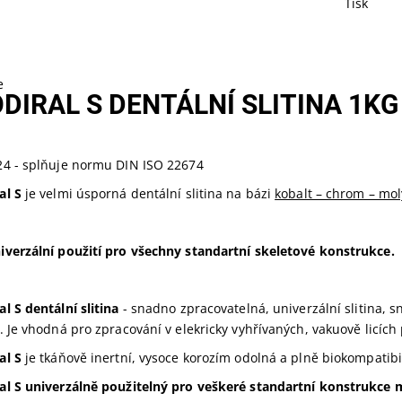
Tisk
e
DIRAL S DENTÁLNÍ SLITINA 1KG
24 - splňuje normu DIN ISO 22674
al S
je velmi úsporná dentální slitina na bázi
kobalt – chrom – mo
iverzální použití pro všechny standartní skeletové konstrukce.
l S dentální slitina
- snadno zpracovatelná, univerzální slitina,
. Je vhodná pro zpracování v elekricky vyhřívaných, vakuově licích
al S
je tkáňově inertní, vysoce korozím odolná a plně biokompatibil
al S univerzálně použitelný pro veškeré standartní konstrukce m