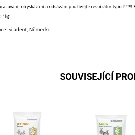
pracování, otryskávání a odsávání používejte respirátor typu FFP3 
:
1kg
ce: Siladent, Německo
SOUVISEJÍCÍ PR
melovací hmota JET 2000 může
Zatmelovací hmota Micro vša
vkládána do předehřáté pece s
vhodná pouze pro skelety, ale
otou až do 1050 °C. Často je JET
také vhodná pro zhotovování
 používáná při velmi
korunek a můstků.