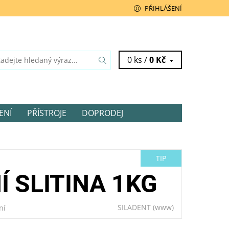
PŘIHLÁŠENÍ
0 ks /
0 Kč
ENÍ
PŘÍSTROJE
DOPRODEJ
TIP
 SLITINA 1KG
SILADENT
(www)
ní