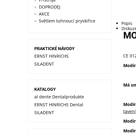
DOPRODEJ
AKCE
Světlem tuhnoucí pryskiřice
Popis
Diskuz
MO
PRAKTICKÉ NÁVODY
CE 01
ERNST HINRICHS
SILADENT
Modir
Má un
KATALOGY
al dente Dentalprodukte
Modira
ERNST HINRICHS Dental
tavení
SILADENT
Modir
Modir