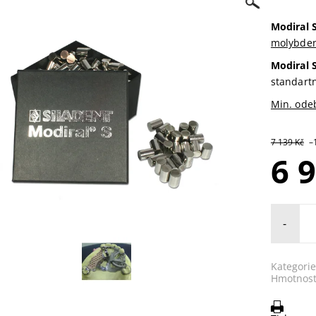
Modiral S
molybde
Modiral S
standart
Min. ode
7 139 Kč
–
6 
-
Kategorie
Hmotnost