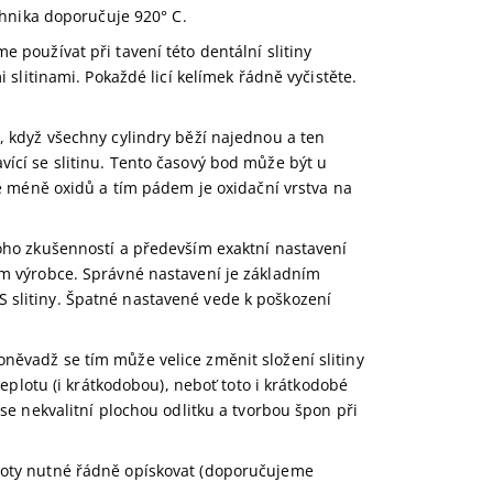
chnika doporučuje 920° C.
 používat při tavení této dentální slitiny
 slitinami. Pokaždé licí kelímek řádně vyčistěte.
, když všechny cylindry běží najednou a ten
vící se slitinu. Tento časový bod může být u
ně méně oxidů a tím pádem je oxidační vrstva na
noho zkušenností a především exaktní nastavení
ím výrobce. Správné nastavení je základním
 slitiny. Špatné nastavené vede k poškození
něvadž se tím může velice změnit složení slitiny
teplotu (i krátkodobou), neboť toto i krátkodobé
se nekvalitní plochou odlitku a tvorbou špon při
moty nutné řádně opískovat (doporučujeme