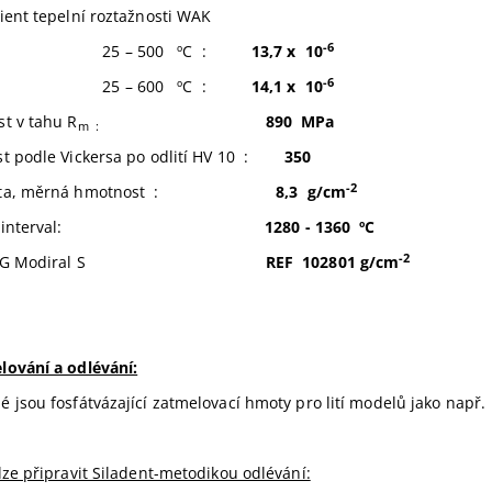
ient tepelní roztažnosti WAK
-6
 – 500 ºC :
13,7 x 10
-6
 – 600 ºC :
14,1 x 10
st v tahu R
890 MPa
m :
st podle Vickersa po odlití HV 10 :
350
-2
tota, měrná hmotnost :
8,3 g/cm
vící interval:
1280 - 1360 ºC
-2
000 G Modiral S
REF 102801 g/cm
lování a odlévání:
 jsou fosfátvázající zatmelovací hmoty pro lití modelů jako např
lze připravit Siladent-metodikou odlévání: