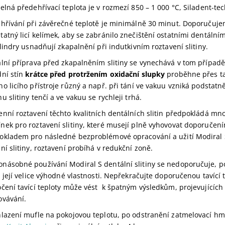
elná předehřívací teplota je v rozmezí 850 – 1 000 °C, Siladent-te
hřívání při závěrečné teplotě je minimálně 30 minut. Doporučujeme
atný licí kelímek, aby se zabránilo znečištění ostatními dentálními
ylindry usnadňují zkapalnění při indutkivním roztavení slitiny.
lní příprava před zkapalněním slitiny se vynechává v tom případě
ní stín
krátce před protržením oxidační slupky
proběhne přes ta
o licího přístroje různý a např. při tání ve vakuu vzniká podstat
u slitiny tenčí a ve vakuu se rychleji trhá.
nní roztavení těchto kvalitních dentálních slitin předpokládá m
nek pro roztavení slitiny, které musejí plně vyhovovat doporučen
okladem pro následné bezproblémové opracování a užití Modiral S
ní slitiny, roztavení probíhá v redukční zoně.
ásobné používání Modiral S dentální slitiny se nedoporučuje, po
i její velice výhodné vlastnosti. Nepřekračujte doporučenou tavící 
čení tavící teploty může vést k špatným výsledkům, projevujících 
ovávání.
hlazení mufle na pokojovou teplotu, po odstranění zatmelovací h