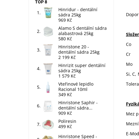
TOP 8
Hinridur - dentální
Dopor
sádra 25kg
969 Kč
Alamo S dentální sádra
alabastrová 25kg
Slože
580 Kč
Hinristone 20 -
dentální sádra 25kg
2 199 Kč
Hinrizit super dentální
sádra 25kg
Si, C
1 579 Kč
Vteřinové lepidlo
Toler
Racional 10ml
349 Kč
Hinristone Saphir -
Fyziká
dentální sádra...
909 Kč
Mez pl
Poliresin
Me
499 Kč
E-
Hinristone Speed -