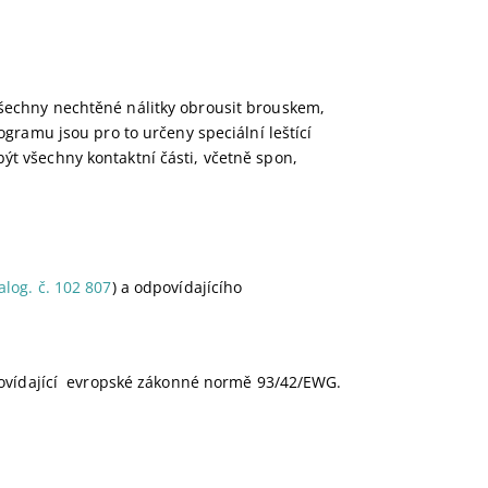
šechny nechtěné nálitky obrousit brouskem,
rogramu jsou pro to určeny
speciální leštící
 být všechny kontaktní části, včetně spon,
log. č. 102 807
) a odpovídajícího
dpovídající evropské zákonné normě 93/42/EWG.