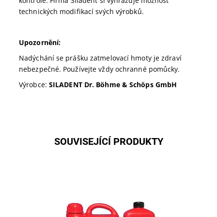
kontrole. Firma Siladent si vyhrazuje možnost
technických modifikací svých výrobků.
Upozornění:
Nadýchání se prášku zatmelovací hmoty je zdraví
nebezpečné. Používejte vždy ochranné pomůcky.
Výrobce:
SILADENT Dr. Böhme & Schöps GmbH
SOUVISEJÍCÍ PRODUKTY
Dostupnost:
Skladem 1
Kód:
102401
Značka:
SILADENT