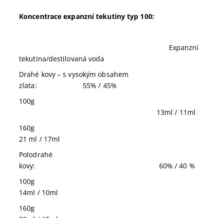
Koncentrace
expanzní tekutiny typ 100:
Expanzní
tekutina/destilovaná voda
Drahé kovy – s vysokým obsahem
zlata:
55% / 45%
100g
13ml / 11ml
160g
21 ml / 17ml
Polodrahé
kovy:
60% / 40 %
100g
14ml / 10ml
160g