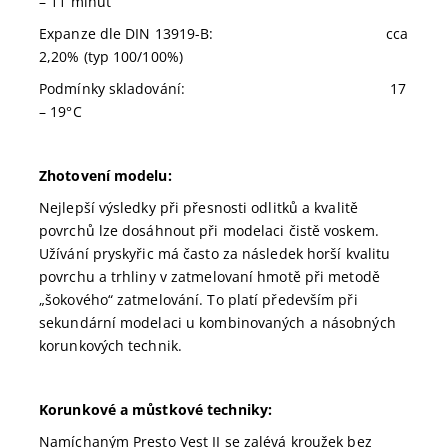
– 11 minut
Expanze dle DIN 13919-B: cca
2,20% (typ 100/100%)
Podmínky skladování: 17
– 19°C
Zhotovení modelu:
Nejlepší výsledky při přesnosti odlitků a kvalitě
povrchů lze dosáhnout při modelaci čistě voskem.
Užívání pryskyřic má často za následek horší kvalitu
povrchu a trhliny v zatmelovaní hmotě při metodě
„šokového“ zatmelování. To platí především při
sekundární modelaci u kombinovaných a násobných
korunkových technik.
Korunkové a můstkové techniky:
Namíchaným Presto Vest II se zalévá kroužek bez