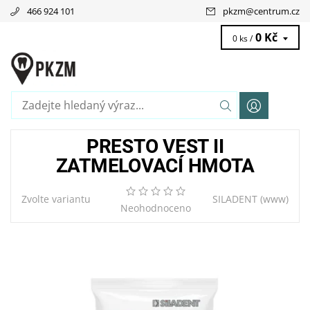
466 924 101
pkzm
@
centrum.cz
0 Kč
0 ks /
PRESTO VEST II
ZATMELOVACÍ HMOTA
Zvolte variantu
SILADENT
(www)
Neohodnoceno