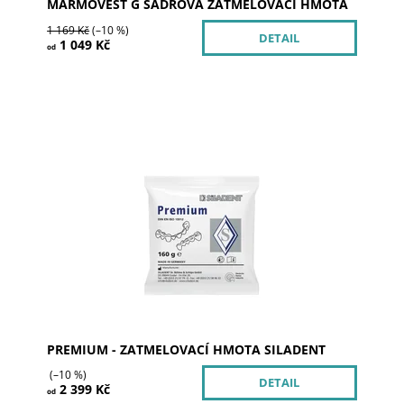
MARMOVEST G SÁDROVÁ ZATMELOVACÍ HMOTA
1 169 Kč
(–10 %)
DETAIL
1 049 Kč
od
Premium je fosfátová, bezgrafitová, velmi rychlá
(tzv. šoková) zatmelovaní hmota výjimečných
vlastností. Je vhodná pro odlévání všech typů...
Dostupnost:
Skladem >5
Kód:
101804
Značka:
SILADENT
PREMIUM - ZATMELOVACÍ HMOTA SILADENT
(–10 %)
DETAIL
2 399 Kč
od