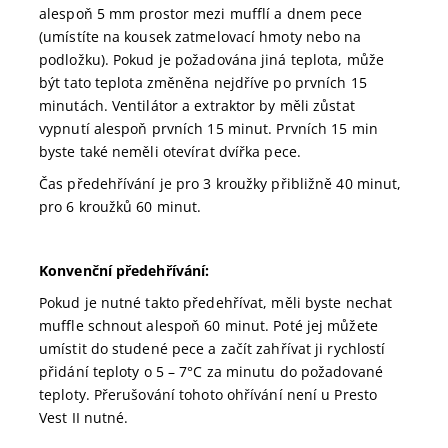
alespoň 5 mm prostor mezi mufflí a dnem pece
(umístíte na kousek zatmelovací hmoty nebo na
podložku). Pokud je požadována jiná teplota, může
být tato teplota změněna nejdříve po prvních 15
minutách. Ventilátor a extraktor by měli zůstat
vypnutí alespoň prvních 15 minut. Prvních 15 min
byste také neměli otevírat dvířka pece.
Čas předehřívání je pro 3 kroužky přibližně 40 minut,
pro 6 kroužků 60 minut.
Konvenční předehřívání:
Pokud je nutné takto předehřívat, měli byste nechat
muffle schnout alespoň 60 minut. Poté jej můžete
umístit do studené pece a začít zahřívat ji rychlostí
přidání teploty o 5 – 7°C za minutu do požadované
teploty. Přerušování tohoto ohřívání není u Presto
Vest II nutné.