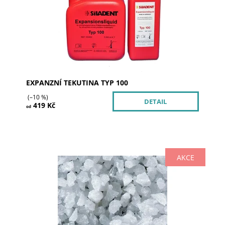
EXPANZNÍ TEKUTINA TYP 100
(–10 %)
DETAIL
419 Kč
od
AKCE
Pískovací bílý korundový prostředek.
Dostupnost:
Skladem >5
Kód:
200306
Značka:
SILADENT