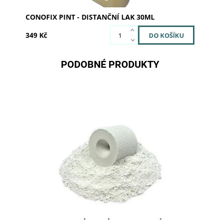
CONOFIX PINT - DISTANČNÍ LAK 30ML
349 Kč
PODOBNÉ PRODUKTY
Marmovest G je rychlá sádrová zatmelovací hmota
pro korunky a můstky. Má bílou barvu. Pro zlaté a
nízko tavitelné slitiny s vysokou přesností.
Dostupnost:
Skladem >5
Kód:
202501
Značka:
SILADENT