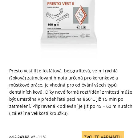
Presto Vest II je fosfátová, bezgrafitová, velmi rychlá
(šoková) zatmelovaní hmota určená pro korunkové a
můstkové práce. Je vhodná pro odlévání všech typů
dentálních kovů. Díky nové formě roztřídění zrnitosti může
být umístěna v předehřáté peci na 850°C již 15 min po
zatmelení. Připravená k odlévání je již po 45 – 60 minutách
( záleží na velikosti kroužku).
ZVOLTE VARIANTU
od 2 249 Kč
až
–11 %