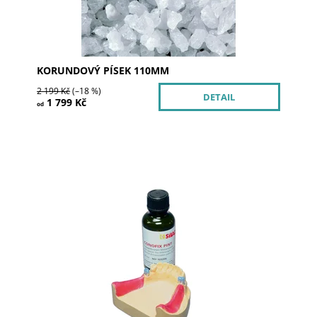
KORUNDOVÝ PÍSEK 110ΜM
2 199 Kč
(–18 %)
DETAIL
1 799 Kč
od
Dostupnost:
Momentálně nedostupné
Kód:
103206
Značka:
SILADENT