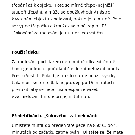
třepání až k objektu. Poté se mírně třepe (nejnižší
stupeň třepání) a může se použít vhodný nástroj
k vyplnění objektu k odlévání, pokud je to nutné. Poté
se vypne třepačka a kroužek se plně zaplní. Při
„šokovém“ zatmelování je nutné sledovat čas!
Použití tlaku:
Zatmelování pod tlakem není nutné díky extrémně
homogennímu uspořádání částic zatmelovaní hmoty
Presto Vest II. Pokud je přesto nutné použít vysoký
tlak, musí se tento tlak nejpozději po 15 minutách
přerušit, aby se neporušila expanze vazeb
v zatmelovaní hmotě při jejím tuhnutí.
Předehřívání u „šokového“ zatmelování:
Umístěte muffli do předehřáté pece na 850°C, po 15
minutách od začátku zatmelování. Ujistěte se, že máte