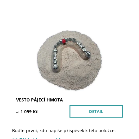
Vesto pájecí hmota Siladent Expanze a kontrakce
pájecí hmoty Vesto nemá žádný vliv na přesnost
zatmelených objektů. Je vhodná pro letování...
Dostupnost:
Skladem u dodavatele
Kód:
200270
Značka:
SILADENT
VESTO PÁJECÍ HMOTA
1 099 Kč
DETAIL
od
Buďte první, kdo napíše příspěvek k této položce.