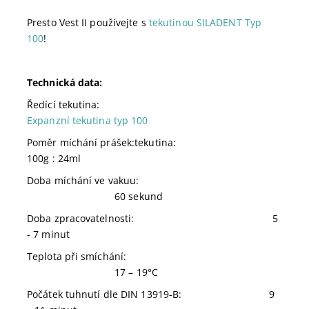
Presto Vest II používejte s
tekutinou SILADENT Typ
100
!
Technická data:
Ředící tekutina:
Expanzní tekutina typ 100
Poměr míchání prášek:tekutina:
100g : 24ml
Doba míchání ve vakuu:
60 sekund
Doba zpracovatelnosti: 5
- 7 minut
Teplota při smíchání:
17 – 19°C
Počátek tuhnutí dle DIN 13919-B: 9