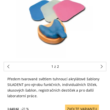
1
z 2
Předem tvarované světlem tuhnoucí akrylátové šablony
SILADENT pro výrobu funkčních, individuálních lžiček,
skusových šablon, registračních destiček a pro další
laboratorní práce.
ZVOLTE VARIANTU
1 649 Kč
–21 %