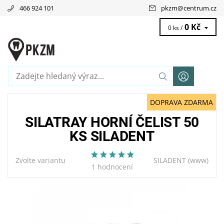
466 924 101
pkzm
@
centrum.cz
0 Kč
0 ks /
DOPRAVA ZDARMA
SILATRAY HORNÍ ČELIST 50
KS SILADENT
Zvolte variantu
SILADENT
(www)
1 hodnocení