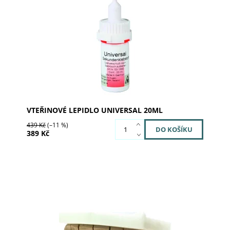
Vteřinové lepidlo univerzální
Dostupnost:
Skladem >5
Kód:
03-1000
Značka:
al dente Dentalprodukte
VTEŘINOVÉ LEPIDLO UNIVERSAL 20ML
439 Kč
(–11 %)
389 Kč
Dostupnost:
Skladem u dodavatele >5
Kód:
03-1250
Značka:
SILADENT