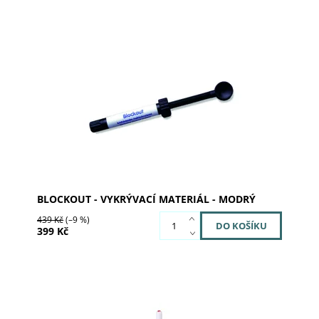
Blockout-vykrývací materiál modrý 3g
Dostupnost:
Skladem 1
Kód:
03-3200
Značka:
al dente Dentalprodukte
BLOCKOUT - VYKRÝVACÍ MATERIÁL - MODRÝ
439 Kč
(–9 %)
399 Kč