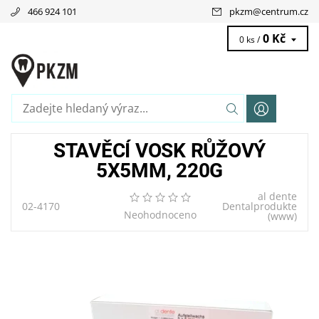
466 924 101
pkzm
@
centrum.cz
0 Kč
0 ks /
STAVĚCÍ VOSK RŮŽOVÝ
5X5MM, 220G
al dente
02-4170
Dentalprodukte
Neohodnoceno
(www)