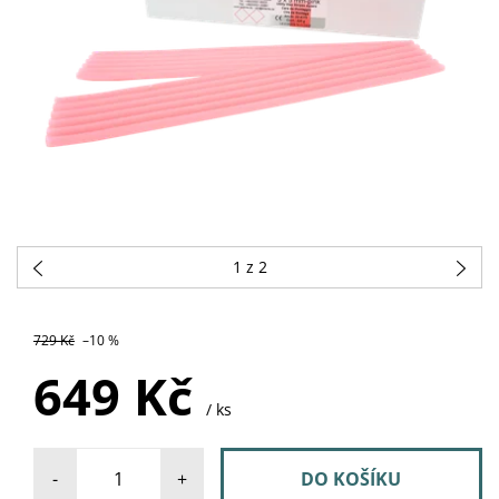
1
z 2
SKLADEM U
729 Kč
–10 %
DODAVATELE
649 Kč
/ ks
-
+