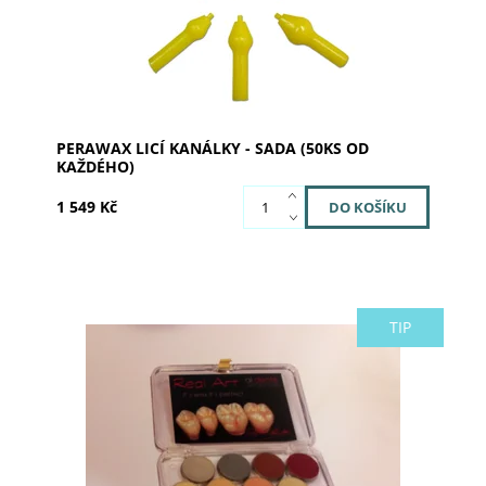
PERAWAX LICÍ KANÁLKY - SADA (50KS OD
KAŽDÉHO)
1 549 Kč
TIP
Modelovací vosky - sada
Dostupnost:
Skladem 1
Kód:
02-4500
Značka:
al dente Dentalprodukte