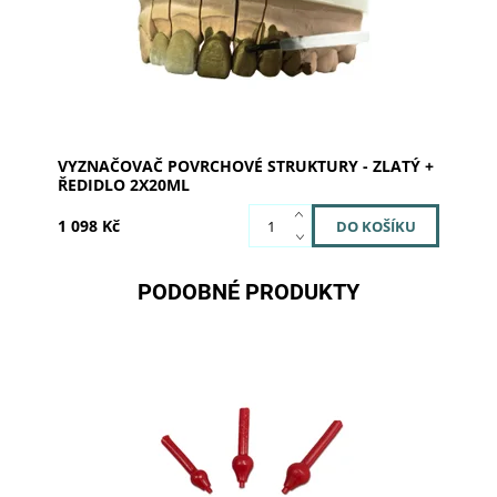
VYZNAČOVAČ POVRCHOVÉ STRUKTURY - ZLATÝ +
ŘEDIDLO 2X20ML
1 098 Kč
PODOBNÉ PRODUKTY
Dostupnost:
Skladem u dodavatele
Kód:
103299
Značka:
SILADENT