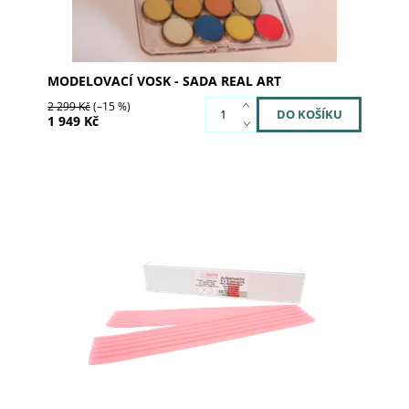
MODELOVACÍ VOSK - SADA REAL ART
2 299 Kč
(–15 %)
1 949 Kč
Dostupnost:
Skladem u dodavatele
Kód:
02-4160
Značka:
al dente Dentalprodukte