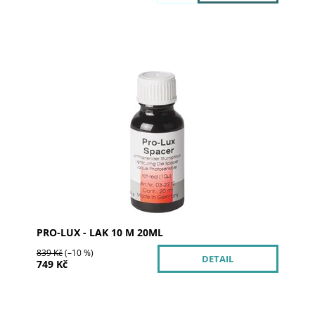
Dostupnost:
Skladem 3
Kód:
03-2210
Značka:
al dente Dentalprodukte
PRO-LUX - LAK 10 Μ 20ML
839 Kč
(–10 %)
DETAIL
749 Kč