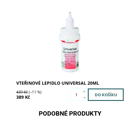
Vteřinové lepidlo univerzální
Dostupnost:
Skladem >5
Kód:
03-1000
Značka:
al dente Dentalprodukte
VTEŘINOVÉ LEPIDLO UNIVERSAL 20ML
439 Kč
(–11 %)
389 Kč
PODOBNÉ PRODUKTY