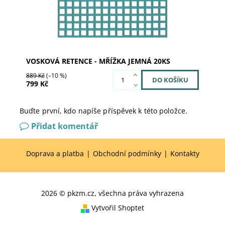
VOSKOVÁ RETENCE - MŘÍŽKA JEMNÁ 20KS
889 Kč
(–10 %)
799 Kč
Buďte první, kdo napíše příspěvek k této položce.
Přidat komentář
Doprava a platba
|
Obchodní podmínky
|
Kontakty
2026 © pkzm.cz, všechna práva vyhrazena
Vytvořil Shoptet