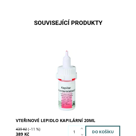
SOUVISEJÍCÍ PRODUKTY
Pomalu tekoucí lepidlo
Dostupnost:
Skladem u dodavatele
Kód:
03-1020
Značka:
al dente Dentalprodukte
VTEŘINOVÉ LEPIDLO KAPILÁRNÍ 20ML
439 Kč
(–11 %)
389 Kč