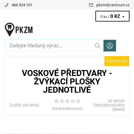
466 924 101
pkzm
@
centrum.cz
0 Kč
0 ks /
DOPRODEJ
VOSKOVÉ PŘEDTVARY -
ŽVÝKACÍ PLOŠKY
JEDNOTLIVÉ
al dente
Zvolte variantu
Dentalprodukte
Neohodnoceno
(www)