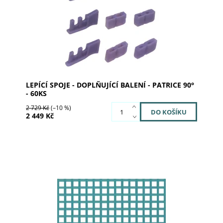
Značka:
al dente Dentalprodukte
LEPÍCÍ SPOJE - DOPLŇUJÍCÍ BALENÍ - PATRICE 90°
- 60KS
2 729 Kč
(–10 %)
2 449 Kč
Dostupnost:
Skladem 5
Kód:
06-1500
Značka:
al dente Dentalprodukte