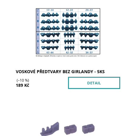
Dostupnost:
Skladem 2
Kód:
01-0250
Značka:
al dente Dentalprodukte
VOSKOVÉ PŘEDTVARY BEZ GIRLANDY - 5KS
(–10 %)
DETAIL
189 Kč
Dostupnost:
Skladem u dodavatele
Kód:
01-7100