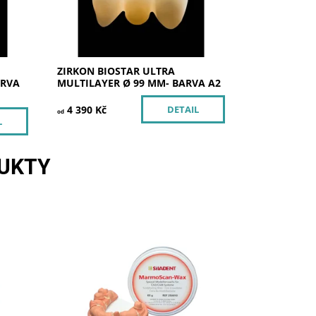
ZIRKON BIOSTAR ULTRA
ARVA
MULTILAYER Ø 99 MM- BARVA A2
4 390 Kč
DETAIL
od
L
UKTY
Skladem u
Dostupnost:
dodavatele
Kód:
250010
Značka:
SILADENT