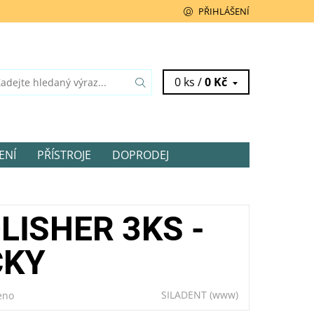
PŘIHLÁŠENÍ
0 ks /
0 Kč
ENÍ
PŘÍSTROJE
DOPRODEJ
LISHER 3KS -
ČKY
SILADENT
(www)
eno