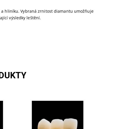
ia a hliníku. Vybraná zrnitost diamantu umožňuje
ící výsledky leštění.
ODUKTY
Skladem u
Dostupnost:
dodavatele >5
Kód:
252356
Značka:
SILADENT