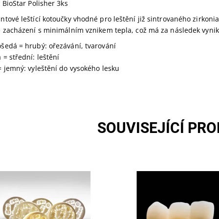
 BioStar Polisher 3ks
tové leštící kotoučky vhodné pro leštění již sintrovaného zirkon
 zacházení s minimálním vznikem tepla, což má za následek vynikaj
šedá = hrubý: ořezávání, tvarování
= střední: leštění
 jemný: vyleštění do vysokého lesku
SOUVISEJÍCÍ PR
Skladem u
Skladem u
tupnost:
Dostupnost:
dodavatele >5
dodavatele >5
:
252352
Kód:
252204
čka:
SILADENT
Značka:
SILADENT