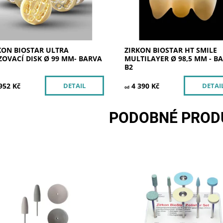
KON BIOSTAR ULTRA
ZIRKON BIOSTAR HT SMILE
ZOVACÍ DISK Ø 99 MM- BARVA
MULTILAYER Ø 98,5 MM - B
B2
952 Kč
4 390 Kč
DETAIL
DETAI
od
PODOBNÉ PROD
konové leštící kotoučky vhodné
Skladem u
Dostupnost:
předleštění zirkonia před
dodavatele >5
ením do sintrovací pece.
Kód:
252812
Značka:
SILADENT
Skladem u
tupnost:
dodavatele >5