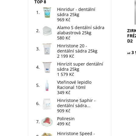
TOP 8
Hinridur - dentální
sádra 25kg
969 Kč
Alamo S dentální sádra
ZIR
alabastrová 25kg
FRÉ
580 Kč
D2
Hinristone 20 -
dentální sádra 25kg
3 
od
2 199 Kč
Hinrizit super dentální
sádra 25kg
1 579 Kč
Vteřinové lepidlo
Racional 10ml
349 Kč
Hinristone Saphir -
dentální sádra...
Sili
909 Kč
pro 
Poliresin
vlož
499 Kč
Dos
Hinristone Speed -