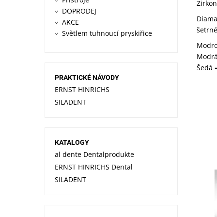
Zirkon
DOPRODEJ
Diaman
AKCE
šetrné
Světlem tuhnoucí pryskiřice
Modro
Modrá 
Šedá =
PRAKTICKÉ NÁVODY
ERNST HINRICHS
SILADENT
KATALOGY
al dente Dentalprodukte
ERNST HINRICHS Dental
SILADENT
Dos
Kód
Zna