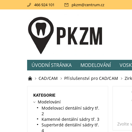
466 924 101
pkzm
@
centrum.cz
ÚVODNÍ STRÁNKA
MODELOVÁNÍ
VOSK
AKCE
SVĚTLEM TUHNOUCÍ PRYSKIŘICE
CAD/CAM
Příslušenství pro CAD/CAM
Zir
KATEGORIE
Modelování
Modelovací dentální sádry tř.
2
Kamenné dentální sádry tř. 3
Zvolte 
Supertvrdé dentální sádry tř.
4