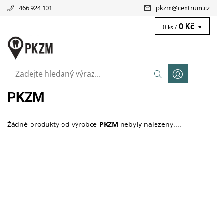
466 924 101
pkzm
@
centrum.cz
0 Kč
0 ks /
PKZM
Žádné produkty od výrobce
PKZM
nebyly nalezeny....