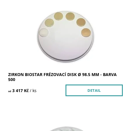
Dostupnost:
Skladem u dodavatele >5 ks
Kód:
252053
Značka:
SILADENT
ZIRKON BIOSTAR FRÉZOVACÍ DISK Ø 98.5 MM - BARVA
500
3 417 Kč
/ ks
DETAIL
od