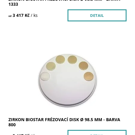
1333
3 417 Kč
/ ks
DETAIL
od
Dostupnost:
Skladem u dodavatele >5 ks
Kód:
252063
Značka:
SILADENT
ZIRKON BIOSTAR FRÉZOVACÍ DISK Ø 98.5 MM - BARVA
800