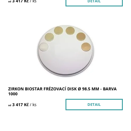
3 417 Kč
/ ks
DETAIL
od
Dostupnost:
Skladem u dodavatele >5 ks
Kód:
252103
Značka:
SILADENT
ZIRKON BIOSTAR FRÉZOVACÍ DISK Ø 98.5 MM - BARVA
1000
3 417 Kč
/ ks
DETAIL
od