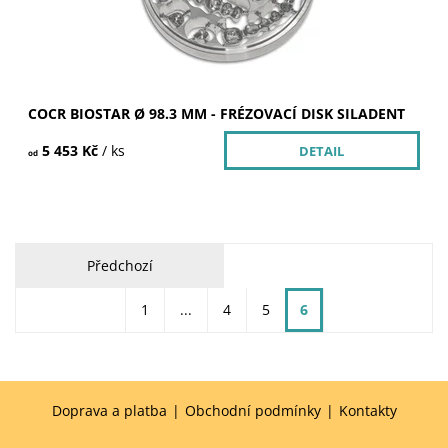
COCR BIOSTAR Ø 98.3 MM - FRÉZOVACÍ DISK SILADENT
5 453 Kč
/ ks
DETAIL
od
Předchozí
1
...
4
5
6
Doprava a platba
|
Obchodní podmínky
|
Kontakty