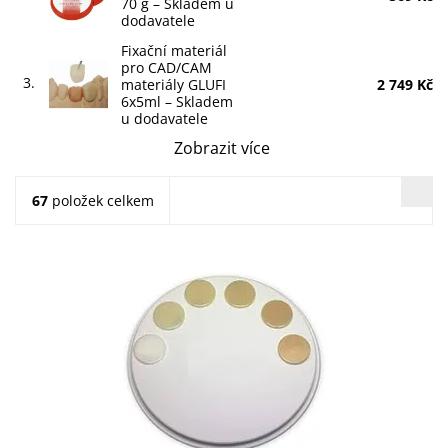
70 g
–
Skladem u
dodavatele
Fixační materiál
pro CAD/CAM
3.
materiály GLUFI
2 749 Kč
6x5ml
–
Skladem
u dodavatele
Zobrazit více
67
položek celkem
Dostupnost:
Skladem u dodavatele >5 ks
Kód:
252123
Značka:
SILADENT