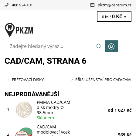
466 924 101
pkzm
@
centrum.cz
0 Kč
0 ks /
CAD/CAM
, STRANA 6
FRÉZOVACÍ DISKY
PŘÍSLUŠENSTVÍ PRO CAD/CAM
NEJPRODÁVANĚJŠÍ
PMMA CAD/CAM
disk modrý Ø
1.
od 1 027 Kč
98,5mm
–
Skladem
CAD/CAM
modelovací vosk
2.
569 Kč