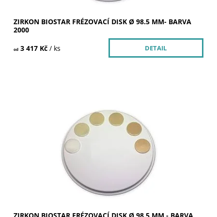
ZIRKON BIOSTAR FRÉZOVACÍ DISK Ø 98.5 MM- BARVA
2000
3 417 Kč
/ ks
DETAIL
od
Dostupnost:
Skladem u dodavatele >5 ks
Kód:
252113
Značka:
SILADENT
ZIRKON BIOSTAR FRÉZOVACÍ DISK Ø 98.5 MM - BARVA