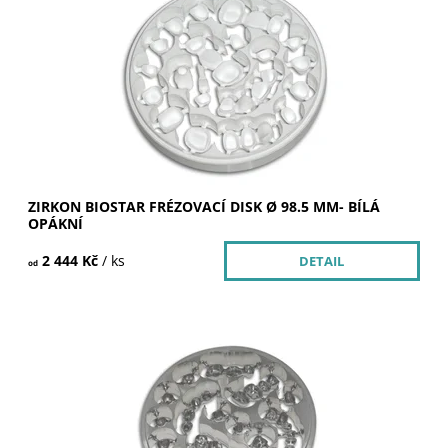
Dostupnost:
Skladem u dodavatele >5 ks
Kód:
252001
Značka:
SILADENT
ZIRKON BIOSTAR FRÉZOVACÍ DISK Ø 98.5 MM- BÍLÁ
OPÁKNÍ
2 444 Kč
/ ks
DETAIL
od
Dostupnost:
Skladem u dodavatele 2 ks
Kód:
128200
Značka:
SILADENT