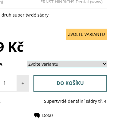
ERNST HINRICHS Dental
(www)
ní
 druh super tvrdé sádry
ZVOLTE VARIANTU
9 Kč
A
+
Supertvrdé dentální sádry tř. 4
:
Dotaz