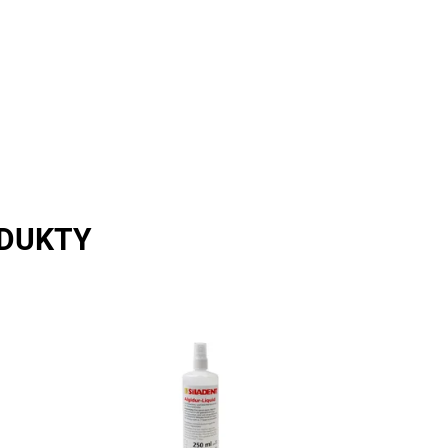
ODUKTY
Algidur liquid - neutralizace,
dezinfekce otisků 1l
Skladem u
Dostupnost:
dodavatele
Kód:
200741