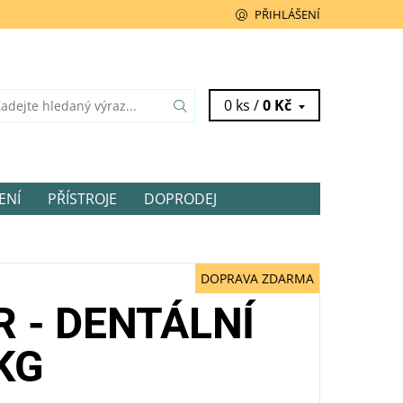
PŘIHLÁŠENÍ
0 ks /
0 Kč
ENÍ
PŘÍSTROJE
DOPRODEJ
DOPRAVA ZDARMA
 - DENTÁLNÍ
KG