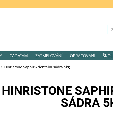
Y
CAD/CAM
ZATMELOVÁNÍ
OPRACOVÁNÍ
ŠKOL
Hinristone Saphir - dentální sádra 5kg
HINRISTONE SAPHIR
SÁDRA 5