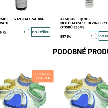
tupnost:
dodavatele
Značka:
SILADENT
:
207331
čka:
SILADENT
MOSEP G IZOLACE SÁDRA-
ALGIDUR LIQUID -
RA 1L
NEUTRALIZACE, DEZINFEKCE
OTISKŮ 250ML
9 Kč
587 Kč
PODOBNÉ PROD
DOPRAVA
ZDARMA
istone je optimálně tekutá
Hinristone je optimálně tekut
otropní supertvrdá dentální
thixotropní supertvrdá dentá
a z přírodní suroviny vysoké
sádra z přírodní suroviny vys
oty a s neobyčejnou tvrdostí.
čistoty a s neobyčejnou tvrdos
ální sádra...
Dentální sádra...
tupnost:
Skladem
Skladem u
Dostupnost: