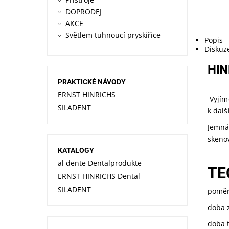
DOPRODEJ
AKCE
Světlem tuhnoucí pryskiřice
Popis
Diskuz
HIN
PRAKTICKÉ NÁVODY
ERNST HINRICHS
Vyjím
SILADENT
k dal
Jemná
skeno
KATALOGY
al dente Dentalprodukte
TE
ERNST HINRICHS Dental
SILADENT
poměr
doba z
doba 