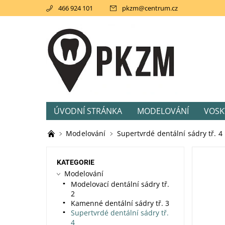
466 924 101
pkzm
@
centrum.cz
ÚVODNÍ STRÁNKA
MODELOVÁNÍ
VOSK
AKCE
SVĚTLEM TUHNOUCÍ PRYSKIŘICE
Modelování
Supertvrdé dentální sádry tř. 4
KATEGORIE
Modelování
Modelovací dentální sádry tř.
2
Kamenné dentální sádry tř. 3
Supertvrdé dentální sádry tř.
4