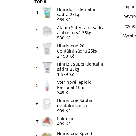
TOP 8
expan
Hinridur - dentální
sádra 25kg
pevnos
969 Kč
Pevno
Alamo S dentální sádra
alabastrová 25kg
Výrob
580 Kč
Hinristone 20 -
dentální sádra 25kg
2 199 Kč
Hinrizit super dentální
sádra 25kg
1 579 Kč
Vteřinové lepidlo
Racional 10ml
349 Kč
Hinristone Saphir -
dentální sádra...
909 Kč
Marm
pros
Poliresin
sádr
499 Kč
typu
Hinristone Speed -