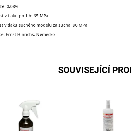
ze: 0,08%
t v tlaku po 1 h: 65 MPa
st v tlaku suchého modelu za sucha: 90 MPa
ce: Ernst Hinrichs, Německo
SOUVISEJÍCÍ PR
osep G je speciální izolační
Algidur liquid - neutralizace,
tředek pro všechny dentální
dezinfekce otisků 250ml
y ( také pro podstavcové sádry
Skladem u
 FL).
Dostupnost:
dodavatele
Skladem u
Kód:
200740