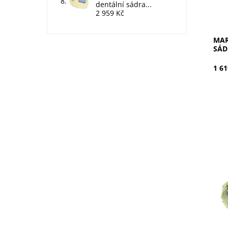
Dos
dentální sádra...
2 959 Kč
Kód
Zna
MAR
SÁD
1 61
Hinr
thix
sádr
čist
Dent
Dos