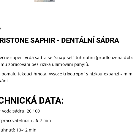
e
RISTONE SAPHIR - DENTÁLNÍ SÁDRA
ečně super tvrdá sádra se "snap-set" tuhnutím (prodloužená doba z
šímu zpracování bez rizika ulamování pahýlů.
 pomalu tekoucí hmota, vysoce trixotropní s nízkou expanzí - m
vání.
CHNICKÁ DATA:
 voda:sádra: 20:100
pracovatelnosti : 6-7 min
tuhnutí: 10-12 min