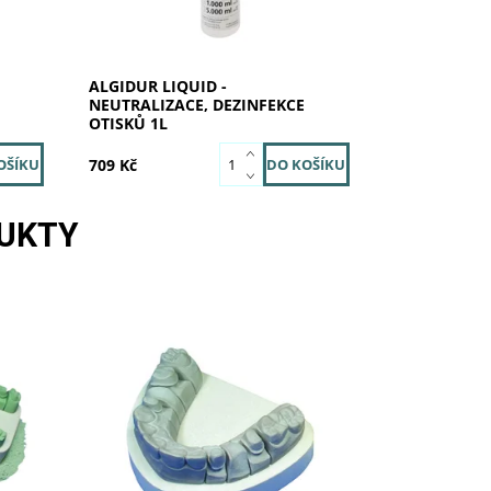
Značka:
SILADENT
ALGIDUR LIQUID -
NEUTRALIZACE, DEZINFEKCE
OTISKŮ 1L
709 Kč
UKTY
á
Dentální sádra Hinriplast N je
lní
nejtekutější, nejotěruvzdornější a
oké
ostré kontury nejlépe kreslící
tí.
dentální sádra. Jedná se o přírodní
dentální sádu...
Skladem u
Dostupnost: