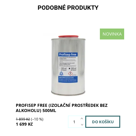
PODOBNÉ PRODUKTY
NOVINKA
Profisep free (izolační prostředek bez alkoholu)
500ml
Dostupnost:
Skladem u dodavatele
Kód:
240026
Značka:
SILADENT
PROFISEP FREE (IZOLAČNÍ PROSTŘEDEK BEZ
ALKOHOLU) 500ML
1 899 Kč
(–10 %)
1 699 Kč