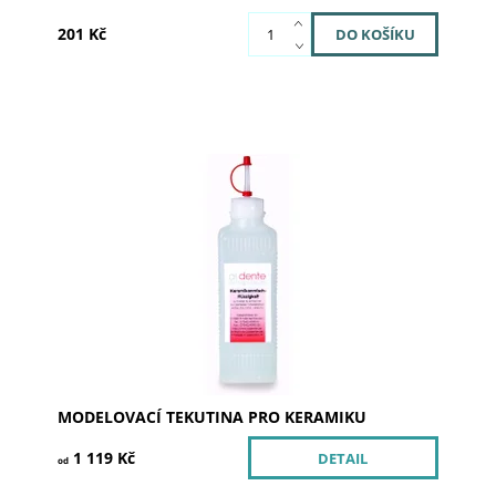
201 Kč
Dostupnost:
Skladem u dodavatele
Kód:
03-1450
Značka:
SILADENT
MODELOVACÍ TEKUTINA PRO KERAMIKU
1 119 Kč
DETAIL
od