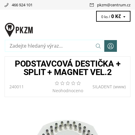
466 924 101
pkzm
@
centrum.cz
0 Kč
0 ks /
PODSTAVCOVÁ DESTIČKA +
SPLIT + MAGNET VEL.2
240011
SILADENT
(www)
Neohodnoceno