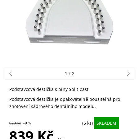
1
z 2
Podstavcová destička s piny Split-cast.
Podstavcová destička je opakovatelně použitelná pro
zhotovení sádrového dentálního modelu.
(5 ks)
SKLADEM
929 Kč
–9 %
839 Kč