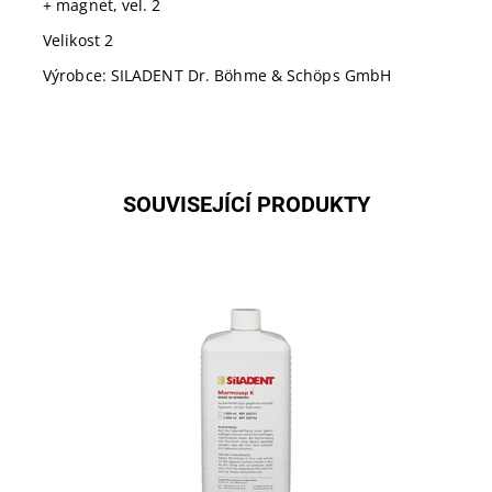
+ magnet, vel. 2
Velikost 2
Výrobce: SILADENT Dr. Böhme & Schöps GmbH
SOUVISEJÍCÍ PRODUKTY
Izolační prostředek na alginátové bázi pro dentální
sádrové modely. Užití při polymerizaci plastových
hmot za tepla i za studena.
Dostupnost:
Skladem 1
Kód:
200732
Značka:
SILADENT