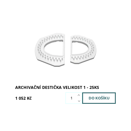
Archivační destička velikost 1
Dostupnost:
Skladem u dodavatele
Kód:
240003
Značka:
SILADENT
ARCHIVAČNÍ DESTIČKA VELIKOST 1 - 25KS
1 052 Kč