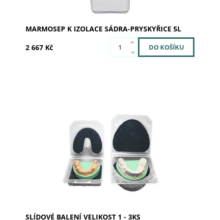
MARMOSEP K IZOLACE SÁDRA-PRYSKYŘICE 5L
2 667 Kč
Slídové balení velikost 1 - 3kusy
Dostupnost:
Skladem >5
Kód:
241100
Značka:
SILADENT
SLÍDOVÉ BALENÍ VELIKOST 1 - 3KS