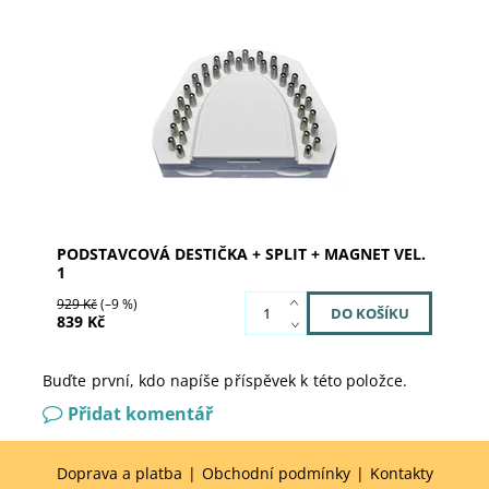
Podstavcová destička s piny Plit-cast. Podstavcová
destička je opakovatelně použitelná pro zhotovení
sádrovéhodentálního modelu.
Dostupnost:
Skladem 1
Kód:
240001
Značka:
SILADENT
PODSTAVCOVÁ DESTIČKA + SPLIT + MAGNET VEL.
1
929 Kč
(–9 %)
839 Kč
Buďte první, kdo napíše příspěvek k této položce.
Přidat komentář
Doprava a platba
|
Obchodní podmínky
|
Kontakty