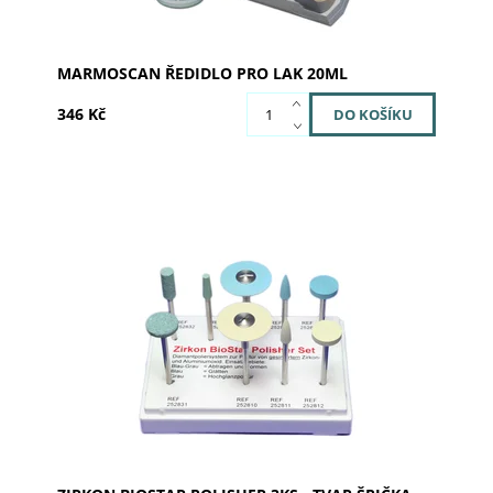
MARMOSCAN ŘEDIDLO PRO LAK 20ML
346 Kč
Dostupnost:
Skladem u dodavatele >5
Kód:
252811
Značka:
SILADENT