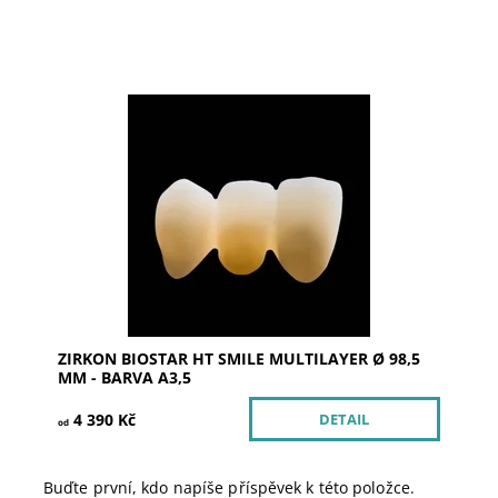
Dostupnost:
Skladem u dodavatele >5
Kód:
252706
Značka:
SILADENT
ZIRKON BIOSTAR HT SMILE MULTILAYER Ø 98,5
MM - BARVA A3,5
4 390 Kč
DETAIL
od
Buďte první, kdo napíše příspěvek k této položce.