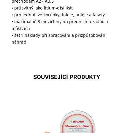
přechodem A2 - A3.5
• průsvitný jako litium-disilikát
• pro jednotlivé korunky, inleje, onleje a fasety
• maximálně 3 mezičleny na předních a zadních
můstcích
• šetří náklady při zpracování a přizpůsobování
náhrad
SOUVISEJÍCÍ PRODUKTY
Dostupnost:
Skladem u dodavatele
Kód:
250010
Značka:
SILADENT