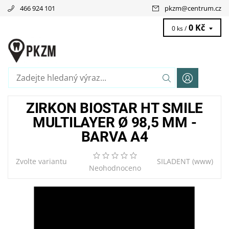
466 924 101
pkzm
@
centrum.cz
0 Kč
0 ks /
ZIRKON BIOSTAR HT SMILE
MULTILAYER Ø 98,5 MM -
BARVA A4
Zvolte variantu
SILADENT
(www)
Neohodnoceno