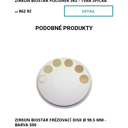
ZIRKON BIOSTAR POLISHER 3KS - TVAR ŠPIČKA
862 Kč
DETAIL
od
PODOBNÉ PRODUKTY
Dostupnost:
Skladem u dodavatele >5
Kód:
252053
Značka:
SILADENT
ZIRKON BIOSTAR FRÉZOVACÍ DISK Ø 98.5 MM -
BARVA 500