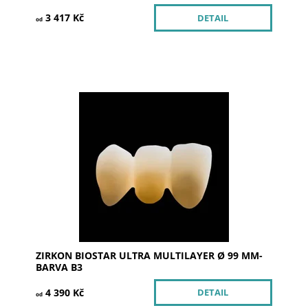
3 417 Kč
DETAIL
od
Dostupnost:
Skladem u dodavatele >5
Kód:
252368
Značka:
SILADENT
ZIRKON BIOSTAR ULTRA MULTILAYER Ø 99 MM-
BARVA B3
4 390 Kč
DETAIL
od