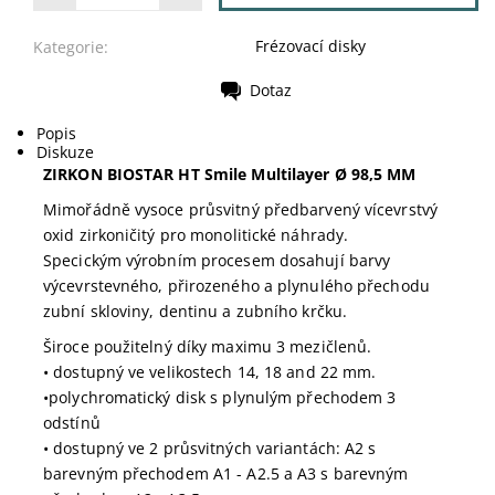
Frézovací disky
Kategorie:
Dotaz
Tisk
Popis
Diskuze
ZIRKON BIOSTAR HT Smile Multilayer Ø 98,5 MM
Mimořádně vysoce průsvitný předbarvený vícevrstvý
oxid zirkoničitý pro monolitické náhrady.
Specickým výrobním procesem dosahují barvy
výcevrstevného, přirozeného a plynulého přechodu
zubní skloviny, dentinu a zubního krčku.
Široce použitelný díky maximu 3 mezičlenů.
• dostupný ve velikostech 14, 18 and 22 mm.
•polychromatický disk s plynulým přechodem 3
odstínů
• dostupný ve 2 průsvitných variantách: A2 s
barevným přechodem A1 - A2.5 a A3 s barevným