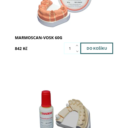
MARMOSCAN-VOSK 60G
842 Kč
Dostupnost:
Skladem u dodavatele
Kód:
250002
Značka:
SILADENT